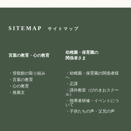
SITEMAP
サイトマップ
幼稚園・保育園の
言葉の教育・心の教育
関係者さま
・
登龍館の取り組み
・
幼稚園・保育園の関係者様
へ
・
言葉の教育
・
正課
・
心の教育
・
課外教室（ぴのきおスクー
・
推薦文
ル）
・
指導者研修・イベントにつ
いて
・
子供たちの声・父兄の声